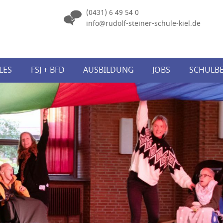
(0431) 6 49 54 0
info@rudolf-steiner-schule-kiel.de
Navigation
LES
FSJ + BFD
AUSBILDUNG
überspringen
JOBS
SCHULB