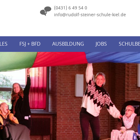
(0431) 6 49 54 0
info@rudolf-steiner-schule-kiel.de
Navigation
LES
FSJ + BFD
AUSBILDUNG
überspringen
JOBS
SCHULB